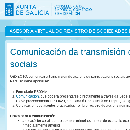
ASESORÍA VIRTUAL DO REXISTRO DE SOCIEDADES 
Comunicación da transmisión d
sociais
OBXECTO: comunicar a transmisión de accións ou participacións sociais ao
Para iso debe aportarse:
Formulario PR004A
Comunicación
, qué poderá presentarse directamente a través da Sede e
Clave procedemento PR004A ), e dirixida á Consellería de Emprego e I
Certificación dos asentos practicados no libro-rexistro de accións nomina
Prazo para a comunicación
:
con carácter xeral, dentro dos tres primeiros meses do exercicio e
inmediatamente anterior