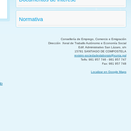
Normativa
Consellería de Emprego, Comercio e Emigración
Dirección Xeral de Traballo Autónomo e Economía Social
Edif. Administrativo San Lázaro, s/n
15781 SANTIAGO DE COMPOSTELA
rexistro-sociedadeslaborais@xunta.gal
Telfs: 981 957 746 - 981 957 747
Fax: 981 957 748
Localizar en Google Maps
to