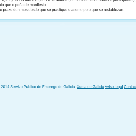
. a) e b) da Lei 44/2015, do 14 de outubro, de sociedades laborais e participadas),
to que o poña de manifesto.
no prazo dun mes desde que se practique o asento polo que se restablezan.
 2014 Servizo Público de Emprego de Galicia.
Xunta de Galicia
Aviso legal
Contac