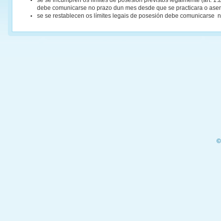
se se incumpren os límites de posesión previstos legalmente (art. 1.2
debe comunicarse no prazo dun mes desde que se practicara o asen
se se restablecen os límites legais de posesión debe comunicarse 
©