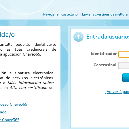
Navegar en castellano
Enviar suxestións de mellora
ida/o
Entrada usuari
antalla poderás identificarte
ndo as túas credenciais de
Identificador
a aplicación Chave365.
Contrasinal
ión e sinatura electrónica
ión de servizos electrónicos
de a
Máis información sobre
sa en
Alta con certificado
se
¿Volver á páx
cceso Chave365
cado
e Chave365