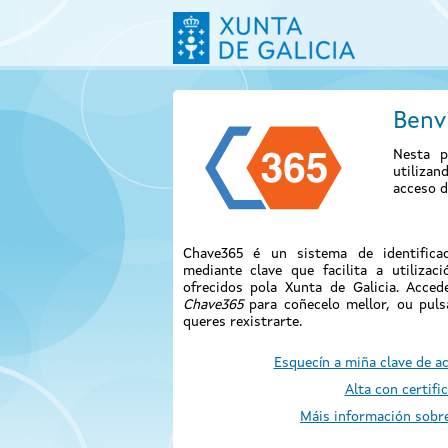
Benv
Nesta p
utiliza
acceso d
Chave365 é un sistema de identificac
mediante clave que facilita a utilizac
ofrecidos pola Xunta de Galicia. Acce
Chave365
para coñecelo mellor, ou pul
queres rexistrarte.
Esquecín a miña clave de a
Alta con certifi
Máis información sobr