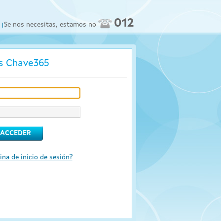
012
Se nos necesitas, estamos no
os Chave365
ina de inicio de sesión?