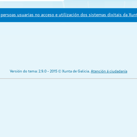
persoas usuarias no acceso e utilización dos sistemas dixitais da Xunt
Versión do tema: 2.9.0 - 2015 © Xunta de Galicia.
Atención á ciudadanía