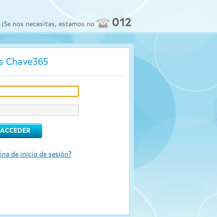
012
Se nos necesitas, estamos no
os Chave365
ina de inicio de sesión?