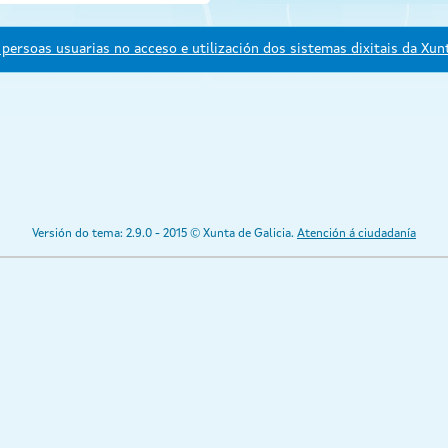
persoas usuarias no acceso e utilización dos sistemas dixitais da Xunt
Versión do tema: 2.9.0 - 2015 © Xunta de Galicia.
Atención á ciudadanía