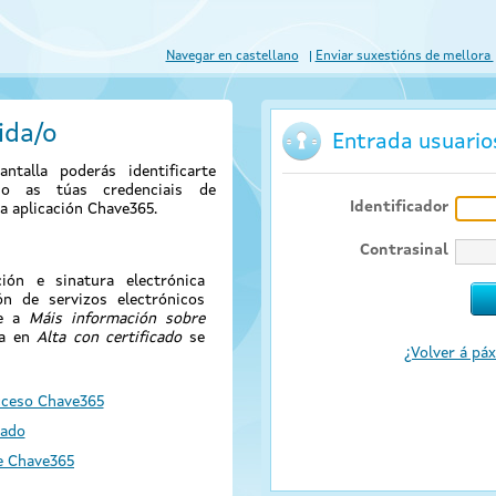
Navegar en castellano
Enviar suxestións de mellora
ida/o
Entrada usuari
antalla poderás identificarte
ndo as túas credenciais de
Identificador
a aplicación Chave365.
Contrasinal
ión e sinatura electrónica
ión de servizos electrónicos
de a
Máis información sobre
sa en
Alta con certificado
se
¿Volver á páx
cceso Chave365
cado
e Chave365