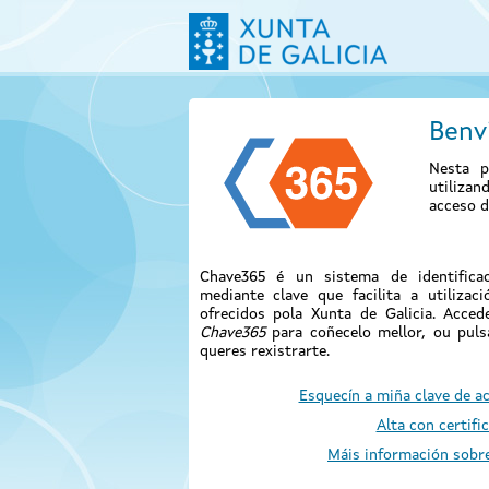
Benv
Nesta p
utiliza
acceso d
Chave365 é un sistema de identificac
mediante clave que facilita a utilizac
ofrecidos pola Xunta de Galicia. Acce
Chave365
para coñecelo mellor, ou pul
queres rexistrarte.
Esquecín a miña clave de a
Alta con certifi
Máis información sobr