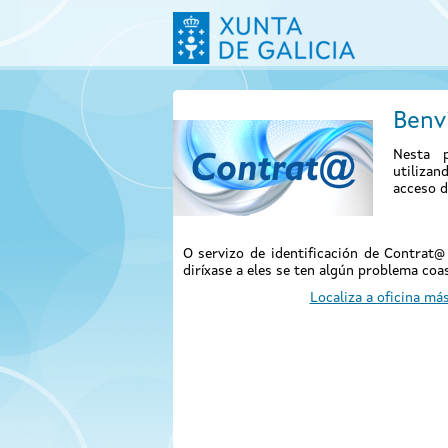
Benv
Nesta p
utiliza
acceso d
O servizo de identificación de Contrat
diríxase a eles se ten algún problema coas
Localiza a oficina má