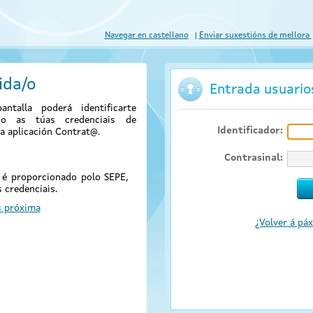
Navegar en castellano
Enviar suxestións de mellora
ida/o
Entrada usuari
antalla poderá identificarte
ndo as túas credenciais de
Identificador:
a aplicación Contrat@.
Contrasinal:
@ é proporcionado polo SEPE,
 credenciais.
s próxima
¿Volver á páx