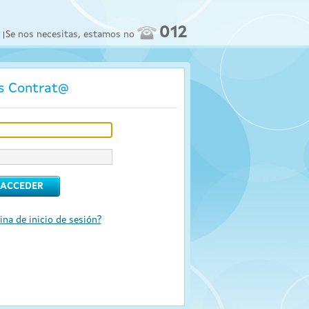
012
Se nos necesitas, estamos no
os Contrat@
ina de inicio de sesión?