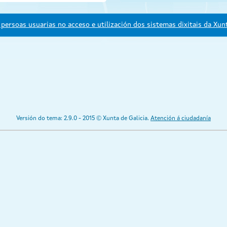
persoas usuarias no acceso e utilización dos sistemas dixitais da Xunt
Versión do tema: 2.9.0 - 2015 © Xunta de Galicia.
Atención á ciudadanía