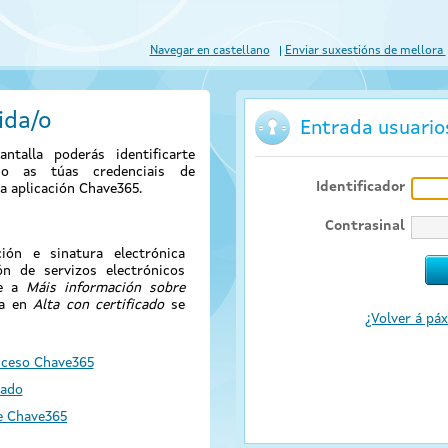
Navegar en castellano
Enviar suxestións de mellora
ida/o
Entrada usuari
antalla poderás identificarte
ndo as túas credenciais de
Identificador
a aplicación Chave365.
Contrasinal
ión e sinatura electrónica
ión de servizos electrónicos
de a
Máis información sobre
sa en
Alta con certificado
se
¿Volver á páx
cceso Chave365
cado
e Chave365