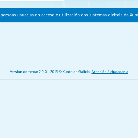
persoas usuarias no acceso e utilización dos sistemas dixitais da Xunt
Versión do tema: 2.9.0 - 2015 © Xunta de Galicia.
Atención á ciudadanía