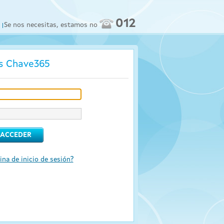
012
Se nos necesitas, estamos no
os Chave365
ina de inicio de sesión?