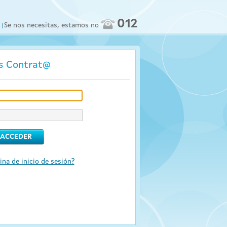
012
Se nos necesitas, estamos no
os Contrat@
ina de inicio de sesión?