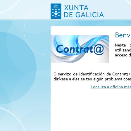
Benv
Nesta p
utiliza
acceso d
O servizo de identificación de Contrat
diríxase a eles se ten algún problema coas
Localiza a oficina má