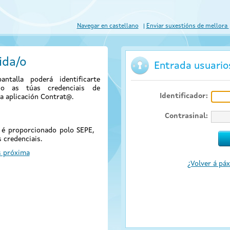
Navegar en castellano
Enviar suxestións de mellora
ida/o
Entrada usuari
antalla poderá identificarte
ndo as túas credenciais de
Identificador:
a aplicación Contrat@.
Contrasinal:
@ é proporcionado polo SEPE,
 credenciais.
s próxima
¿Volver á páx