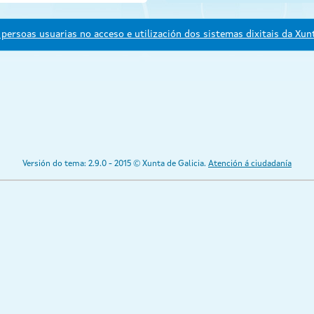
persoas usuarias no acceso e utilización dos sistemas dixitais da Xunt
Versión do tema: 2.9.0 - 2015 © Xunta de Galicia.
Atención á ciudadanía