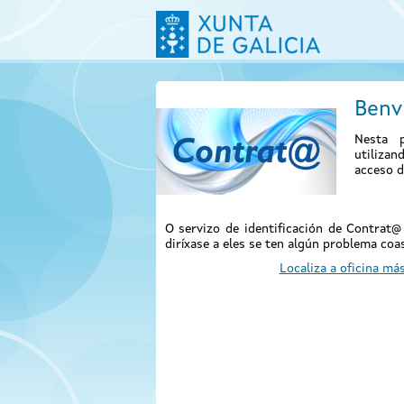
Benv
Nesta p
utiliza
acceso d
O servizo de identificación de Contrat
diríxase a eles se ten algún problema coas
Localiza a oficina má