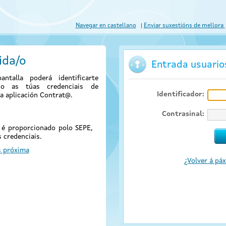
Navegar en castellano
Enviar suxestións de mellora
ida/o
Entrada usuari
antalla poderá identificarte
ndo as túas credenciais de
Identificador:
a aplicación Contrat@.
Contrasinal:
@ é proporcionado polo SEPE,
 credenciais.
s próxima
¿Volver á páx