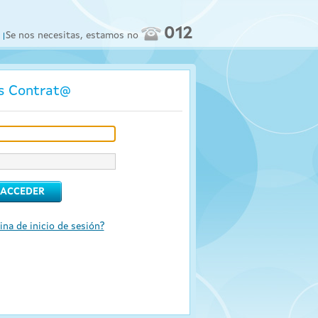
012
Se nos necesitas, estamos no
os Contrat@
ina de inicio de sesión?