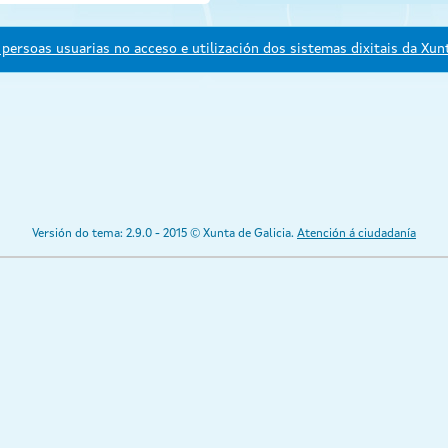
persoas usuarias no acceso e utilización dos sistemas dixitais da Xunt
Versión do tema: 2.9.0 - 2015 © Xunta de Galicia.
Atención á ciudadanía