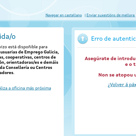
Navegar en castellano
Enviar suxestións de mellora
ida/o
Erro de autentic
vizo está dispoñible para
usuarias de Emprego Galicia,
s, cooperativas, centros de
Asegúrate de introdu
ón, orientadoras/es e demáis
e o 
da Consellería ou Centros
adores
.
Non se atopou u
¿Volver á páx
liza a oficina más próxima