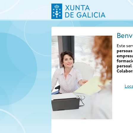
Benv
Este ser
persoas 
empresa
formaci
persoal 
Colabor
Loca