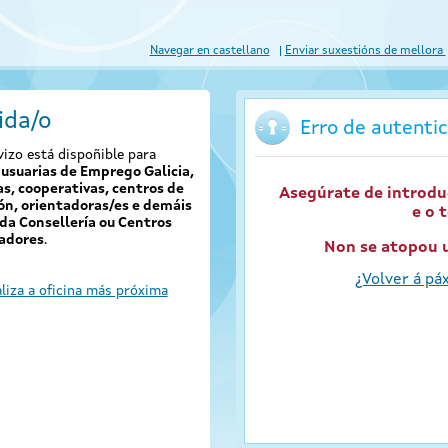
Navegar en castellano
Enviar suxestións de mellora
ida/o
Erro de autentic
vizo está dispoñible para
usuarias de Emprego Galicia,
s, cooperativas, centros de
Asegúrate de introdu
ón, orientadoras/es e demáis
e o 
da Consellería ou Centros
adores
.
Non se atopou u
¿Volver á páx
liza a oficina más próxima