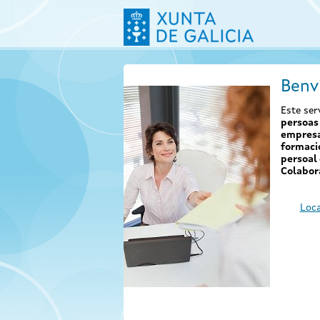
Benv
Este ser
persoas 
empresa
formaci
persoal 
Colabor
Loca