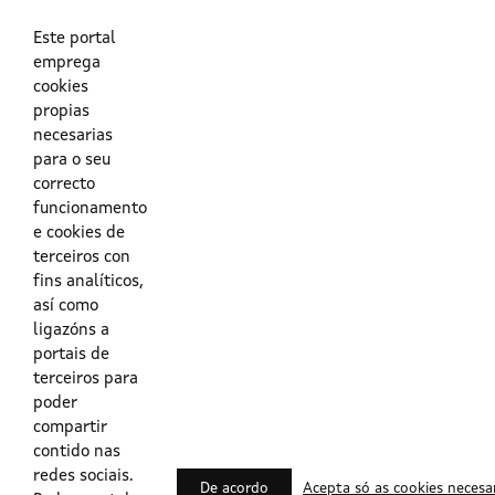
As túas credenciais do Directorio Activo da Xunta.
O enderezo electrónico asociado ao teu usuario.
O teu DNI ou o teu NIE.
Este portal
emprega
cookies
Obrigas das persoas usuarias no acceso e utilización dos
propias
sistemas dixitais da Xunta de Galicia.
necesarias
para o seu
Outras formas de acceso
correcto
funcionamento
e cookies de
Certificados @Firma
terceiros con
fins analíticos,
así como
ligazóns a
Lista de certificados válidos
portais de
terceiros para
Usuarios Contrata
poder
compartir
contido nas
redes sociais.
De acordo
Acepta só as cookies necesa