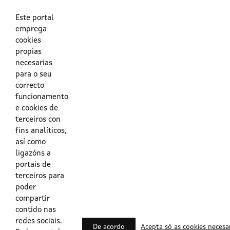
As túas credenciais do Directorio Activo da Xunta.
O enderezo electrónico asociado ao teu usuario.
O teu DNI ou o teu NIE.
Este portal
emprega
cookies
Obrigas das persoas usuarias no acceso e utilización dos
propias
sistemas dixitais da Xunta de Galicia.
necesarias
para o seu
Outras formas de acceso
correcto
funcionamento
e cookies de
Certificados @Firma
terceiros con
fins analíticos,
así como
ligazóns a
Lista de certificados válidos
portais de
terceiros para
Usuarios Contrata
poder
compartir
contido nas
redes sociais.
De acordo
Acepta só as cookies necesa