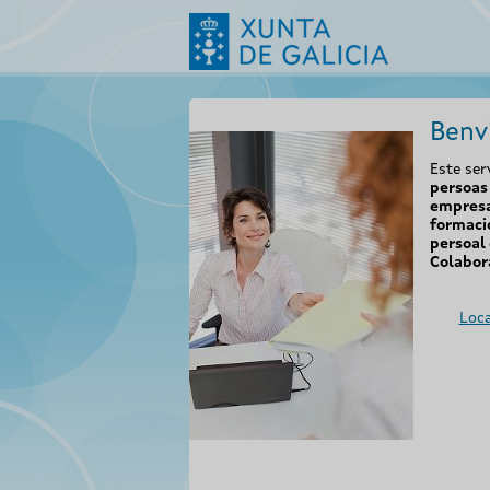
Benv
Este ser
persoas 
empresa
formaci
persoal 
Colabor
Loca