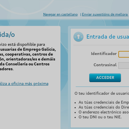
Navegar en castellano
Enviar suxestións de mellora
ida/o
Entrada de usua
vizo está dispoñible para
usuarias de Emprego Galicia,
Identificador
s, cooperativas, centros de
ón, orientadoras/es e demáis
da Consellería ou Centros
Contrasinal
adores
.
liza a oficina más próxima
O teu identificador de usuari
As túas credenciais de Emp
As túas credenciais do Dire
O enderezo electrónico aso
O teu DNI ou o teu NIE.