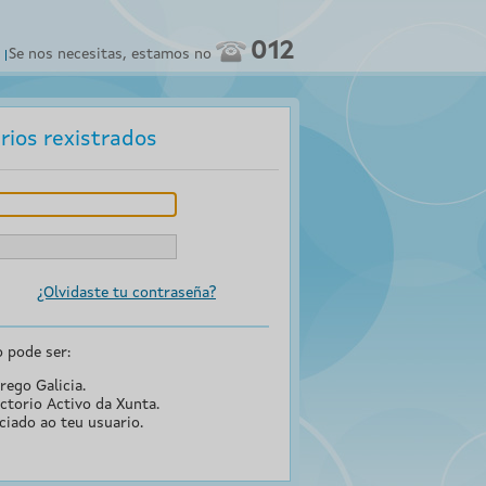
012
Se nos necesitas, estamos no
rios rexistrados
¿Olvidaste tu contraseña?
o pode ser:
rego Galicia.
ctorio Activo da Xunta.
ciado ao teu usuario.