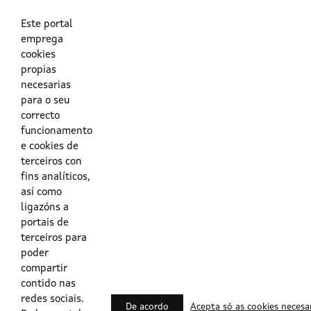
As túas credenciais do Directorio Activo da Xunta.
O enderezo electrónico asociado ao teu usuario.
O teu DNI ou o teu NIE.
Este portal
emprega
cookies
Obrigas das persoas usuarias no acceso e utilización dos
propias
sistemas dixitais da Xunta de Galicia.
necesarias
para o seu
Outras formas de acceso
correcto
funcionamento
e cookies de
Certificados @Firma
terceiros con
fins analíticos,
así como
ligazóns a
Lista de certificados válidos
portais de
terceiros para
Usuarios Contrata
poder
compartir
contido nas
redes sociais.
De acordo
Acepta só as cookies necesa