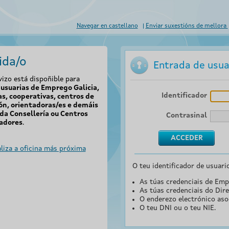
Navegar en castellano
Enviar suxestións de mellora
ida/o
Entrada de usua
vizo está dispoñible para
usuarias de Emprego Galicia,
Identificador
s, cooperativas, centros de
ón, orientadoras/es e demáis
da Consellería ou Centros
Contrasinal
adores
.
liza a oficina más próxima
O teu identificador de usuari
As túas credenciais de Emp
As túas credenciais do Dire
O enderezo electrónico aso
O teu DNI ou o teu NIE.