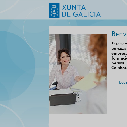
Benv
Este ser
persoas 
empresa
formaci
persoal 
Colabor
Loca