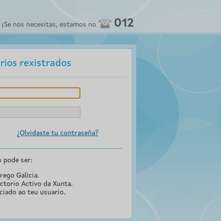
012
Se nos necesitas, estamos no
rios rexistrados
¿Olvidaste tu contraseña?
o pode ser:
rego Galicia.
ctorio Activo da Xunta.
ciado ao teu usuario.