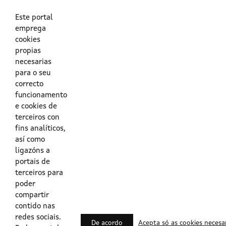
As túas credenciais do Directorio Activo da Xunta.
O enderezo electrónico asociado ao teu usuario.
O teu DNI ou o teu NIE.
Este portal
emprega
cookies
Obrigas das persoas usuarias no acceso e utilización dos
propias
sistemas dixitais da Xunta de Galicia.
necesarias
para o seu
Outras formas de acceso
correcto
funcionamento
e cookies de
Certificados @Firma
terceiros con
fins analíticos,
así como
ligazóns a
Lista de certificados válidos
portais de
terceiros para
Usuarios Contrata
poder
compartir
contido nas
redes sociais.
De acordo
Acepta só as cookies necesa