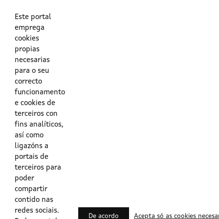
As túas credenciais do Directorio Activo da Xunta.
O enderezo electrónico asociado ao teu usuario.
O teu DNI ou o teu NIE.
Este portal
emprega
cookies
Obrigas das persoas usuarias no acceso e utilización dos
propias
sistemas dixitais da Xunta de Galicia.
necesarias
para o seu
Outras formas de acceso
correcto
funcionamento
e cookies de
Certificados @Firma
terceiros con
fins analíticos,
así como
ligazóns a
Lista de certificados válidos
portais de
terceiros para
Usuarios Contrata
poder
compartir
contido nas
redes sociais.
De acordo
Acepta só as cookies necesa