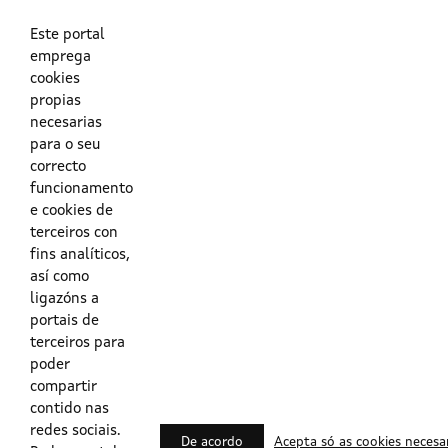
As túas credenciais do Directorio Activo da Xunta.
O enderezo electrónico asociado ao teu usuario.
O teu DNI ou o teu NIE.
Este portal
emprega
cookies
Obrigas das persoas usuarias no acceso e utilización dos
propias
sistemas dixitais da Xunta de Galicia.
necesarias
para o seu
Outras formas de acceso
correcto
funcionamento
e cookies de
Certificados @Firma
terceiros con
fins analíticos,
así como
ligazóns a
Lista de certificados válidos
portais de
terceiros para
Usuarios Contrata
poder
compartir
contido nas
redes sociais.
De acordo
Acepta só as cookies necesa