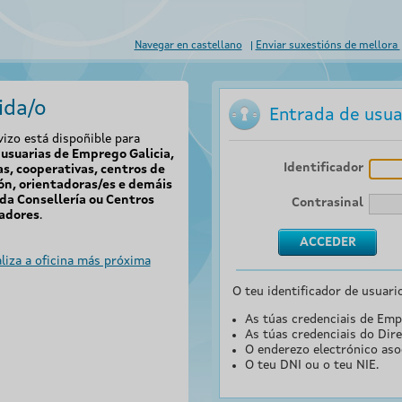
Navegar en castellano
Enviar suxestións de mellora
ida/o
Entrada de usua
vizo está dispoñible para
usuarias de Emprego Galicia,
Identificador
s, cooperativas, centros de
ón, orientadoras/es e demáis
da Consellería ou Centros
Contrasinal
adores
.
liza a oficina más próxima
O teu identificador de usuari
As túas credenciais de Emp
As túas credenciais do Dire
O enderezo electrónico aso
O teu DNI ou o teu NIE.