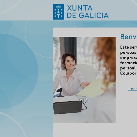
Benv
Este ser
persoas 
empresa
formaci
persoal 
Colabor
Loca