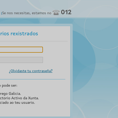
012
Se nos necesitas, estamos no
rios rexistrados
¿Olvidaste tu contraseña?
o pode ser:
rego Galicia.
ctorio Activo da Xunta.
ciado ao teu usuario.