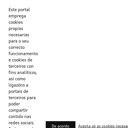
As túas credenciais do Directorio Activo da Xunta.
O enderezo electrónico asociado ao teu usuario.
O teu DNI ou o teu NIE.
Este portal
emprega
cookies
Obrigas das persoas usuarias no acceso e utilización dos
propias
sistemas dixitais da Xunta de Galicia.
necesarias
para o seu
Outras formas de acceso
correcto
funcionamento
e cookies de
Certificados @Firma
terceiros con
fins analíticos,
así como
ligazóns a
Lista de certificados válidos
portais de
terceiros para
Usuarios Contrata
poder
compartir
contido nas
redes sociais.
De acordo
Acepta só as cookies necesa