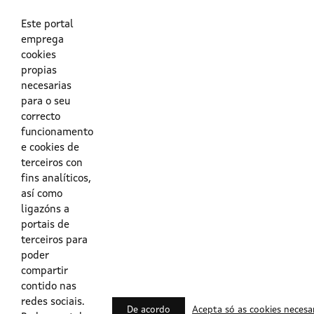
As túas credenciais do Directorio Activo da Xunta.
O enderezo electrónico asociado ao teu usuario.
O teu DNI ou o teu NIE.
Este portal
emprega
cookies
Obrigas das persoas usuarias no acceso e utilización dos
propias
sistemas dixitais da Xunta de Galicia.
necesarias
para o seu
Outras formas de acceso
correcto
funcionamento
e cookies de
Certificados @Firma
terceiros con
fins analíticos,
así como
ligazóns a
Lista de certificados válidos
portais de
terceiros para
Usuarios Contrata
poder
compartir
contido nas
redes sociais.
De acordo
Acepta só as cookies necesa