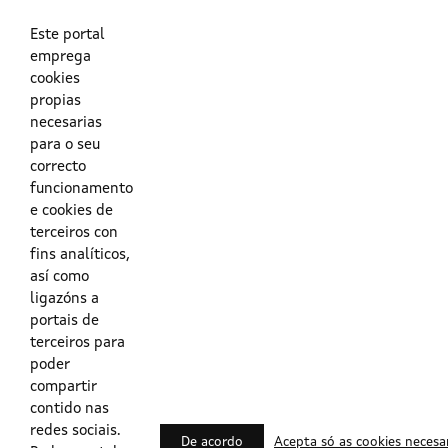
As túas credenciais do Directorio Activo da Xunta.
O enderezo electrónico asociado ao teu usuario.
O teu DNI ou o teu NIE.
Este portal
emprega
cookies
Obrigas das persoas usuarias no acceso e utilización dos
propias
sistemas dixitais da Xunta de Galicia.
necesarias
para o seu
Outras formas de acceso
correcto
funcionamento
e cookies de
Certificados @Firma
terceiros con
fins analíticos,
así como
ligazóns a
Lista de certificados válidos
portais de
terceiros para
Usuarios Contrata
poder
compartir
contido nas
redes sociais.
De acordo
Acepta só as cookies necesa