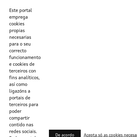
As túas credenciais do Directorio Activo da Xunta.
O enderezo electrónico asociado ao teu usuario.
O teu DNI ou o teu NIE.
Este portal
emprega
cookies
Obrigas das persoas usuarias no acceso e utilización dos
propias
sistemas dixitais da Xunta de Galicia.
necesarias
para o seu
Outras formas de acceso
correcto
funcionamento
e cookies de
Certificados @Firma
terceiros con
fins analíticos,
así como
ligazóns a
Lista de certificados válidos
portais de
terceiros para
Usuarios Contrata
poder
compartir
contido nas
redes sociais.
De acordo
Acepta só as cookies necesa