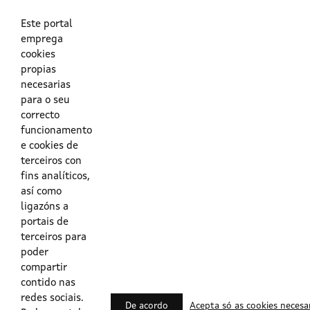
As túas credenciais do Directorio Activo da Xunta.
O enderezo electrónico asociado ao teu usuario.
O teu DNI ou o teu NIE.
Este portal
emprega
cookies
Obrigas das persoas usuarias no acceso e utilización dos
propias
sistemas dixitais da Xunta de Galicia.
necesarias
para o seu
Outras formas de acceso
correcto
funcionamento
e cookies de
Certificados @Firma
terceiros con
fins analíticos,
así como
ligazóns a
Lista de certificados válidos
portais de
terceiros para
Usuarios Contrata
poder
compartir
contido nas
redes sociais.
De acordo
Acepta só as cookies necesa