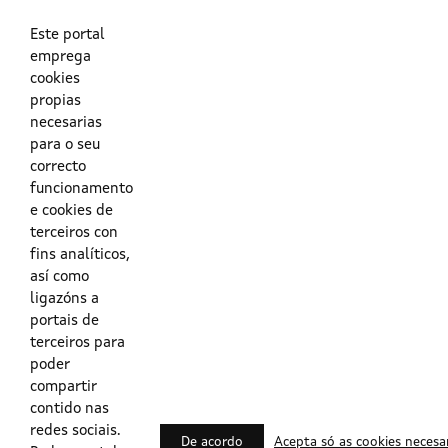
As túas credenciais do Directorio Activo da Xunta.
O enderezo electrónico asociado ao teu usuario.
O teu DNI ou o teu NIE.
Este portal
emprega
cookies
Obrigas das persoas usuarias no acceso e utilización dos
propias
sistemas dixitais da Xunta de Galicia.
necesarias
para o seu
Outras formas de acceso
correcto
funcionamento
e cookies de
Certificados @Firma
terceiros con
fins analíticos,
así como
ligazóns a
Lista de certificados válidos
portais de
terceiros para
Usuarios Contrata
poder
compartir
contido nas
redes sociais.
De acordo
Acepta só as cookies necesa