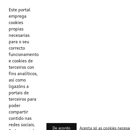
As túas credenciais do Directorio Activo da Xunta.
O enderezo electrónico asociado ao teu usuario.
O teu DNI ou o teu NIE.
Este portal
emprega
cookies
Obrigas das persoas usuarias no acceso e utilización dos
propias
sistemas dixitais da Xunta de Galicia.
necesarias
para o seu
Outras formas de acceso
correcto
funcionamento
e cookies de
Certificados @Firma
terceiros con
fins analíticos,
así como
ligazóns a
Lista de certificados válidos
portais de
terceiros para
Usuarios Contrata
poder
compartir
contido nas
redes sociais.
De acordo
Acepta só as cookies necesa