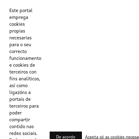
As túas credenciais do Directorio Activo da Xunta.
O enderezo electrónico asociado ao teu usuario.
O teu DNI ou o teu NIE.
Este portal
emprega
cookies
Obrigas das persoas usuarias no acceso e utilización dos
propias
sistemas dixitais da Xunta de Galicia.
necesarias
para o seu
Outras formas de acceso
correcto
funcionamento
e cookies de
Certificados @Firma
terceiros con
fins analíticos,
así como
ligazóns a
Lista de certificados válidos
portais de
terceiros para
Usuarios Contrata
poder
compartir
contido nas
redes sociais.
De acordo
Acepta só as cookies necesa