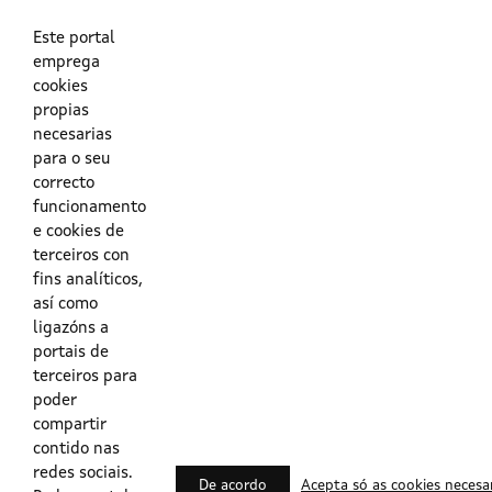
As túas credenciais do Directorio Activo da Xunta.
O enderezo electrónico asociado ao teu usuario.
O teu DNI ou o teu NIE.
Este portal
emprega
cookies
Obrigas das persoas usuarias no acceso e utilización dos
propias
sistemas dixitais da Xunta de Galicia.
necesarias
para o seu
Outras formas de acceso
correcto
funcionamento
e cookies de
Certificados @Firma
terceiros con
fins analíticos,
así como
ligazóns a
Lista de certificados válidos
portais de
terceiros para
Usuarios Contrata
poder
compartir
contido nas
redes sociais.
De acordo
Acepta só as cookies necesa