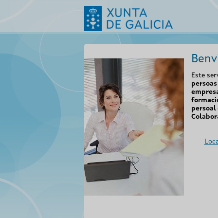
Benv
Este ser
persoas 
empresa
formaci
persoal 
Colabor
Loca