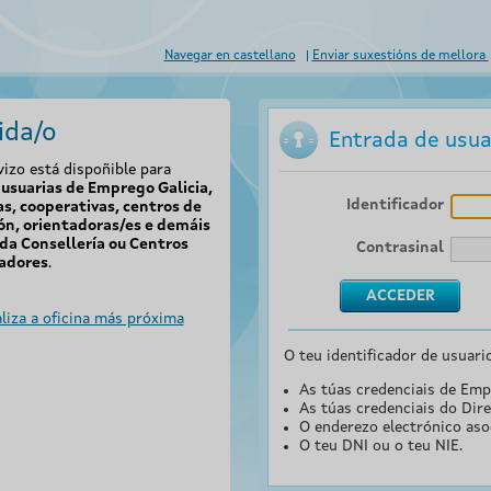
Navegar en castellano
Enviar suxestións de mellora
ida/o
Entrada de usua
vizo está dispoñible para
usuarias de Emprego Galicia,
Identificador
s, cooperativas, centros de
ón, orientadoras/es e demáis
da Consellería ou Centros
Contrasinal
adores
.
liza a oficina más próxima
O teu identificador de usuari
As túas credenciais de Emp
As túas credenciais do Dire
O enderezo electrónico aso
O teu DNI ou o teu NIE.