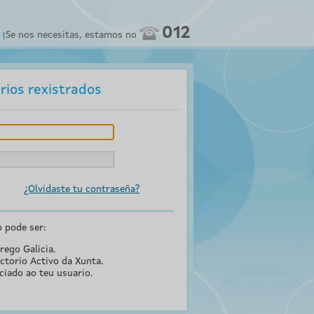
012
Se nos necesitas, estamos no
rios rexistrados
¿Olvidaste tu contraseña?
o pode ser:
rego Galicia.
ctorio Activo da Xunta.
ciado ao teu usuario.