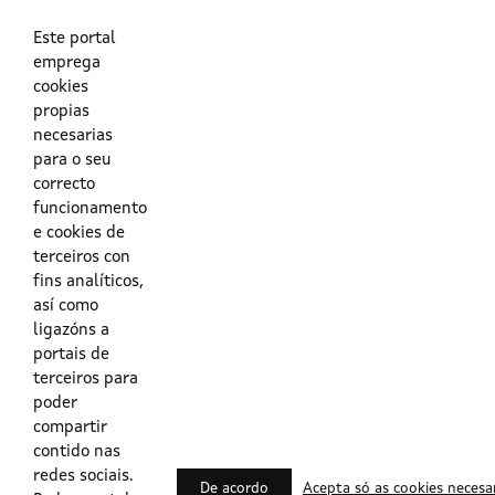
As túas credenciais do Directorio Activo da Xunta.
O enderezo electrónico asociado ao teu usuario.
O teu DNI ou o teu NIE.
Este portal
emprega
cookies
Obrigas das persoas usuarias no acceso e utilización dos
propias
sistemas dixitais da Xunta de Galicia.
necesarias
para o seu
Outras formas de acceso
correcto
funcionamento
e cookies de
Certificados @Firma
terceiros con
fins analíticos,
así como
ligazóns a
Lista de certificados válidos
portais de
terceiros para
Usuarios Contrata
poder
compartir
contido nas
redes sociais.
De acordo
Acepta só as cookies necesa