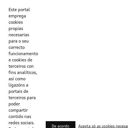
As túas credenciais do Directorio Activo da Xunta.
O enderezo electrónico asociado ao teu usuario.
O teu DNI ou o teu NIE.
Este portal
emprega
cookies
Obrigas das persoas usuarias no acceso e utilización dos
propias
sistemas dixitais da Xunta de Galicia.
necesarias
para o seu
Outras formas de acceso
correcto
funcionamento
e cookies de
Certificados @Firma
terceiros con
fins analíticos,
así como
ligazóns a
Lista de certificados válidos
portais de
terceiros para
Usuarios Contrata
poder
compartir
contido nas
redes sociais.
De acordo
Acepta só as cookies necesa