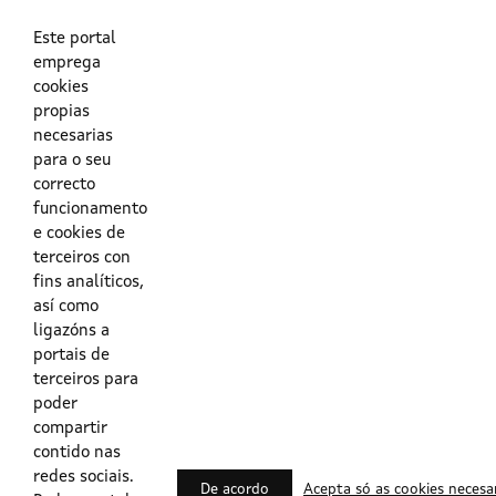
As túas credenciais do Directorio Activo da Xunta.
O enderezo electrónico asociado ao teu usuario.
O teu DNI ou o teu NIE.
Este portal
emprega
cookies
Obrigas das persoas usuarias no acceso e utilización dos
propias
sistemas dixitais da Xunta de Galicia.
necesarias
para o seu
Outras formas de acceso
correcto
funcionamento
e cookies de
Certificados @Firma
terceiros con
fins analíticos,
así como
ligazóns a
Lista de certificados válidos
portais de
terceiros para
Usuarios Contrata
poder
compartir
contido nas
redes sociais.
De acordo
Acepta só as cookies necesa