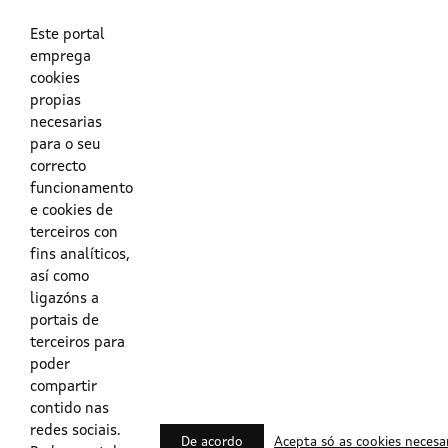
As túas credenciais do Directorio Activo da Xunta.
O enderezo electrónico asociado ao teu usuario.
O teu DNI ou o teu NIE.
Este portal
emprega
cookies
Obrigas das persoas usuarias no acceso e utilización dos
propias
sistemas dixitais da Xunta de Galicia.
necesarias
para o seu
Outras formas de acceso
correcto
funcionamento
e cookies de
Certificados @Firma
terceiros con
fins analíticos,
así como
ligazóns a
Lista de certificados válidos
portais de
terceiros para
Usuarios Contrata
poder
compartir
contido nas
redes sociais.
De acordo
Acepta só as cookies necesa