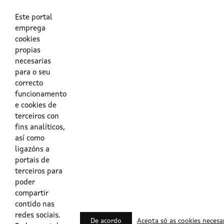
As túas credenciais do Directorio Activo da Xunta.
O enderezo electrónico asociado ao teu usuario.
O teu DNI ou o teu NIE.
Este portal
emprega
cookies
Obrigas das persoas usuarias no acceso e utilización dos
propias
sistemas dixitais da Xunta de Galicia.
necesarias
para o seu
Outras formas de acceso
correcto
funcionamento
e cookies de
Certificados @Firma
terceiros con
fins analíticos,
así como
ligazóns a
Lista de certificados válidos
portais de
terceiros para
Usuarios Contrata
poder
compartir
contido nas
redes sociais.
De acordo
Acepta só as cookies necesa