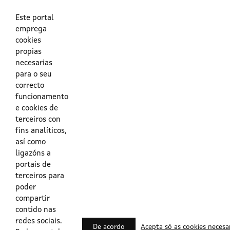
As túas credenciais do Directorio Activo da Xunta.
O enderezo electrónico asociado ao teu usuario.
O teu DNI ou o teu NIE.
Este portal
emprega
cookies
Obrigas das persoas usuarias no acceso e utilización dos
propias
sistemas dixitais da Xunta de Galicia.
necesarias
para o seu
Outras formas de acceso
correcto
funcionamento
e cookies de
Certificados @Firma
terceiros con
fins analíticos,
así como
ligazóns a
Lista de certificados válidos
portais de
terceiros para
Usuarios Contrata
poder
compartir
contido nas
redes sociais.
De acordo
Acepta só as cookies necesa