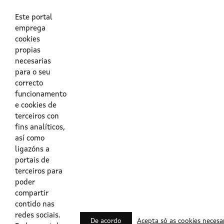
As túas credenciais do Directorio Activo da Xunta.
O enderezo electrónico asociado ao teu usuario.
O teu DNI ou o teu NIE.
Este portal
emprega
cookies
Obrigas das persoas usuarias no acceso e utilización dos
propias
sistemas dixitais da Xunta de Galicia.
necesarias
para o seu
Outras formas de acceso
correcto
funcionamento
e cookies de
Certificados @Firma
terceiros con
fins analíticos,
así como
ligazóns a
Lista de certificados válidos
portais de
terceiros para
Usuarios Contrata
poder
compartir
contido nas
redes sociais.
De acordo
Acepta só as cookies necesa