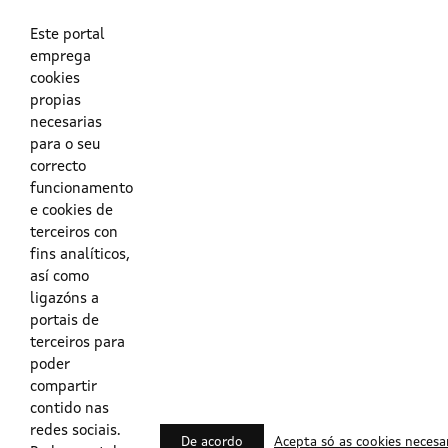
As túas credenciais do Directorio Activo da Xunta.
O enderezo electrónico asociado ao teu usuario.
O teu DNI ou o teu NIE.
Este portal
emprega
cookies
Obrigas das persoas usuarias no acceso e utilización dos
propias
sistemas dixitais da Xunta de Galicia.
necesarias
para o seu
Outras formas de acceso
correcto
funcionamento
e cookies de
Certificados @Firma
terceiros con
fins analíticos,
así como
ligazóns a
Lista de certificados válidos
portais de
terceiros para
Usuarios Contrata
poder
compartir
contido nas
redes sociais.
De acordo
Acepta só as cookies necesa