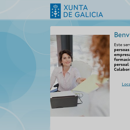
Benv
Este ser
persoas 
empresa
formaci
persoal 
Colabor
Loca