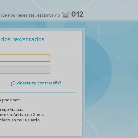
012
Se nos necesitas, estamos no
rios rexistrados
¿Olvidaste tu contraseña?
o pode ser:
rego Galicia.
ctorio Activo da Xunta.
ciado ao teu usuario.