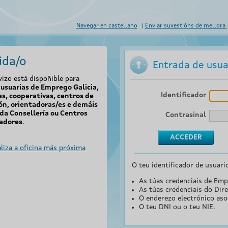
Navegar en castellano
Enviar suxestións de mellora
ida/o
Entrada de usua
vizo está dispoñible para
usuarias de Emprego Galicia,
Identificador
s, cooperativas, centros de
ón, orientadoras/es e demáis
da Consellería ou Centros
Contrasinal
adores
.
liza a oficina más próxima
O teu identificador de usuari
As túas credenciais de Emp
As túas credenciais do Dire
O enderezo electrónico aso
O teu DNI ou o teu NIE.