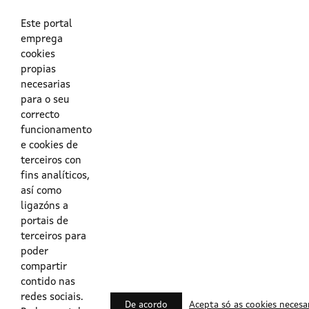
As túas credenciais do Directorio Activo da Xunta.
O enderezo electrónico asociado ao teu usuario.
O teu DNI ou o teu NIE.
Este portal
emprega
cookies
Obrigas das persoas usuarias no acceso e utilización dos
propias
sistemas dixitais da Xunta de Galicia.
necesarias
para o seu
Outras formas de acceso
correcto
funcionamento
e cookies de
Certificados @Firma
terceiros con
fins analíticos,
así como
ligazóns a
Lista de certificados válidos
portais de
terceiros para
Usuarios Contrata
poder
compartir
contido nas
redes sociais.
De acordo
Acepta só as cookies necesa