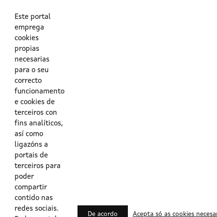
As túas credenciais do Directorio Activo da Xunta.
O enderezo electrónico asociado ao teu usuario.
O teu DNI ou o teu NIE.
Este portal
emprega
cookies
Obrigas das persoas usuarias no acceso e utilización dos
propias
sistemas dixitais da Xunta de Galicia.
necesarias
para o seu
Outras formas de acceso
correcto
funcionamento
e cookies de
Certificados @Firma
terceiros con
fins analíticos,
así como
ligazóns a
Lista de certificados válidos
portais de
terceiros para
Usuarios Contrata
poder
compartir
contido nas
redes sociais.
De acordo
Acepta só as cookies necesa