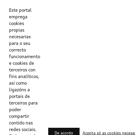
As túas credenciais do Directorio Activo da Xunta.
O enderezo electrónico asociado ao teu usuario.
O teu DNI ou o teu NIE.
Este portal
emprega
cookies
Obrigas das persoas usuarias no acceso e utilización dos
propias
sistemas dixitais da Xunta de Galicia.
necesarias
para o seu
Outras formas de acceso
correcto
funcionamento
e cookies de
Certificados @Firma
terceiros con
fins analíticos,
así como
ligazóns a
Lista de certificados válidos
portais de
terceiros para
Usuarios Contrata
poder
compartir
contido nas
redes sociais.
De acordo
Acepta só as cookies necesa