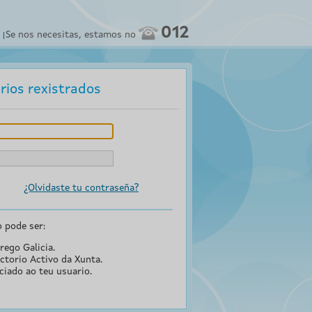
012
Se nos necesitas, estamos no
rios rexistrados
¿Olvidaste tu contraseña?
o pode ser:
rego Galicia.
ctorio Activo da Xunta.
ciado ao teu usuario.