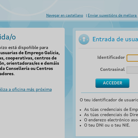
Navegar en castellano
Enviar suxestións de mellora
ida/o
Entrada de usua
vizo está dispoñible para
usuarias de Emprego Galicia,
Identificador
s, cooperativas, centros de
ón, orientadoras/es e demáis
da Consellería ou Centros
Contrasinal
adores
.
liza a oficina más próxima
O teu identificador de usuari
As túas credenciais de Emp
As túas credenciais do Dire
O enderezo electrónico aso
O teu DNI ou o teu NIE.