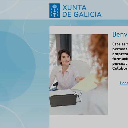
Benv
Este ser
persoas 
empresa
formaci
persoal 
Colabor
Loca