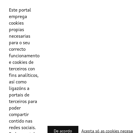
As túas credenciais do Directorio Activo da Xunta.
O enderezo electrónico asociado ao teu usuario.
O teu DNI ou o teu NIE.
Este portal
emprega
cookies
Obrigas das persoas usuarias no acceso e utilización dos
propias
sistemas dixitais da Xunta de Galicia.
necesarias
para o seu
Outras formas de acceso
correcto
funcionamento
e cookies de
Certificados @Firma
terceiros con
fins analíticos,
así como
ligazóns a
Lista de certificados válidos
portais de
terceiros para
Usuarios Contrata
poder
compartir
contido nas
redes sociais.
De acordo
Acepta só as cookies necesa