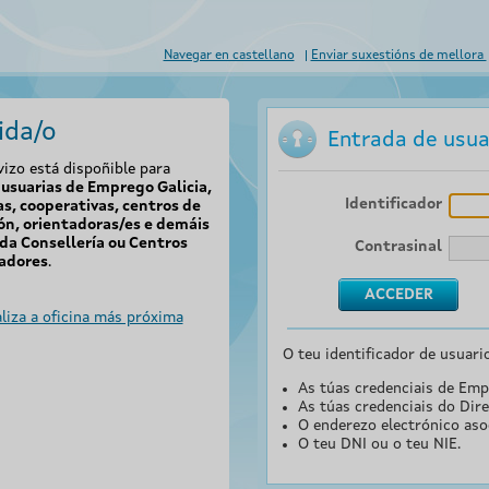
Navegar en castellano
Enviar suxestións de mellora
ida/o
Entrada de usua
vizo está dispoñible para
usuarias de Emprego Galicia,
Identificador
s, cooperativas, centros de
ón, orientadoras/es e demáis
da Consellería ou Centros
Contrasinal
adores
.
liza a oficina más próxima
O teu identificador de usuari
As túas credenciais de Emp
As túas credenciais do Dire
O enderezo electrónico aso
O teu DNI ou o teu NIE.