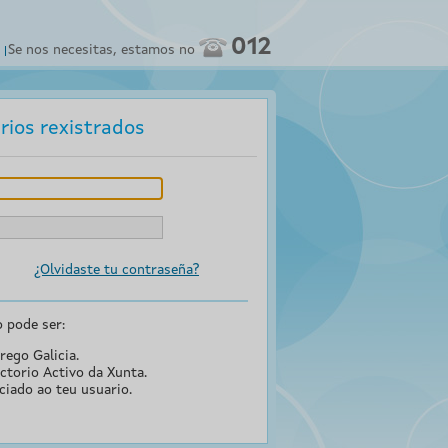
012
Se nos necesitas, estamos no
rios rexistrados
¿Olvidaste tu contraseña?
o pode ser:
rego Galicia.
ctorio Activo da Xunta.
ciado ao teu usuario.