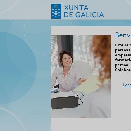
Benv
Este ser
persoas 
empresa
formaci
persoal 
Colabor
Loca