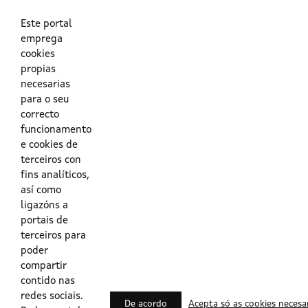
As túas credenciais do Directorio Activo da Xunta.
O enderezo electrónico asociado ao teu usuario.
O teu DNI ou o teu NIE.
Este portal
emprega
cookies
Obrigas das persoas usuarias no acceso e utilización dos
propias
sistemas dixitais da Xunta de Galicia.
necesarias
para o seu
Outras formas de acceso
correcto
funcionamento
e cookies de
Certificados @Firma
terceiros con
fins analíticos,
así como
ligazóns a
Lista de certificados válidos
portais de
terceiros para
Usuarios Contrata
poder
compartir
contido nas
redes sociais.
De acordo
Acepta só as cookies necesa