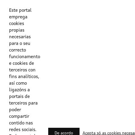
As túas credenciais do Directorio Activo da Xunta.
O enderezo electrónico asociado ao teu usuario.
O teu DNI ou o teu NIE.
Este portal
emprega
cookies
Obrigas das persoas usuarias no acceso e utilización dos
propias
sistemas dixitais da Xunta de Galicia.
necesarias
para o seu
Outras formas de acceso
correcto
funcionamento
e cookies de
Certificados @Firma
terceiros con
fins analíticos,
así como
ligazóns a
Lista de certificados válidos
portais de
terceiros para
Usuarios Contrata
poder
compartir
contido nas
redes sociais.
De acordo
Acepta só as cookies necesa