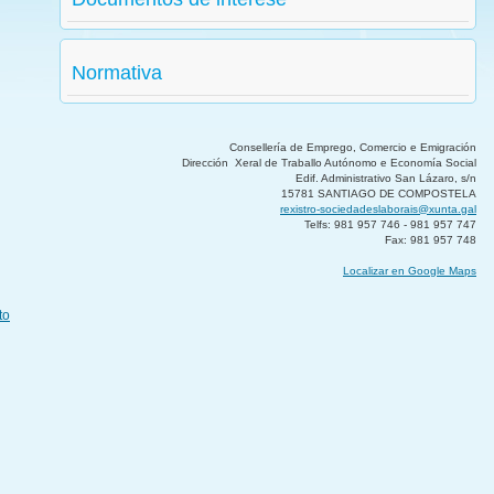
Normativa
Consellería de Emprego, Comercio e Emigración
Dirección Xeral de Traballo Autónomo e Economía Social
Edif. Administrativo San Lázaro, s/n
15781 SANTIAGO DE COMPOSTELA
rexistro-sociedadeslaborais@xunta.gal
Telfs: 981 957 746 - 981 957 747
Fax: 981 957 748
Localizar en Google Maps
to