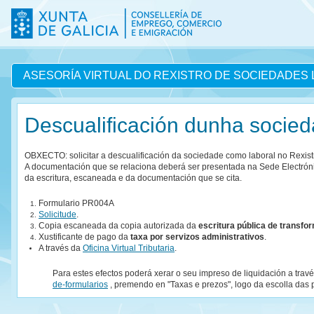
ASESORÍA VIRTUAL DO REXISTRO DE SOCIEDADES 
Descualificación dunha socied
OBXECTO: solicitar a descualificación da sociedade como laboral no Rexist
A documentación que se relaciona deberá ser presentada na Sede Electrón
da escritura, escaneada e da documentación que se cita.
Formulario PR004A
Solicitude
.
Copia escaneada da copia autorizada da
escritura pública de transfo
Xustificante de pago da
taxa por servizos administrativos
.
A través da
Oficina Virtual Tributaria
.
Para estes efectos poderá xerar o seu impreso de liquidación a trav
de-formularios
, premendo en "Taxas e prezos", logo da escolla das