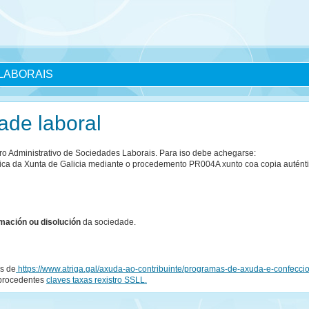
LABORAIS
ade laboral
ro Administrativo de Sociedades Laborais. Para iso debe achegarse:
ica da Xunta de Galicia mediante o procedemento PR004A xunto coa copia autént
rmación ou disolución
da sociedade.
és de
https://www.atriga.gal/axuda-ao-contribuinte/programas-de-axuda-e-confecci
 procedentes
claves taxas rexistro SSLL.