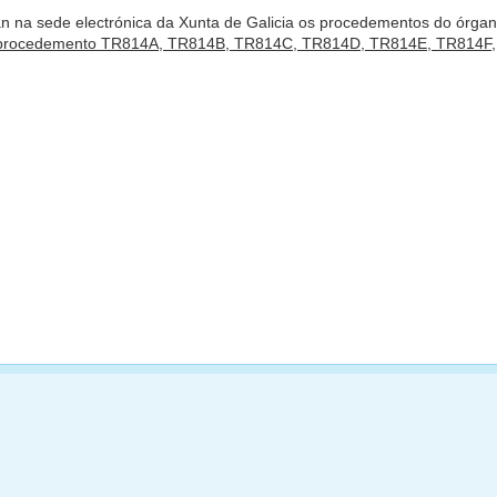
an na sede electrónica da Xunta de Galicia os procedementos do órga
 procedemento TR814A, TR814B, TR814C, TR814D, TR814E, TR814F,